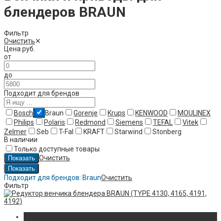
блендеров BRAUN
Фильтр
Очистить
✕
Цена
руб.
от
до
Подходит для брендов
Bosch
Braun
Gorenje
Krups
KENWOOD
MOULINEX
Philips
Polaris
Redmond
Siemens
TEFAL
Vitek
Zelmer
Seb
T-Fal
KRAFT
Starwind
Stonberg
В наличии
Только доступные товары
Очистить
Подходит для брендов:
Braun
Очистить
Фильтр