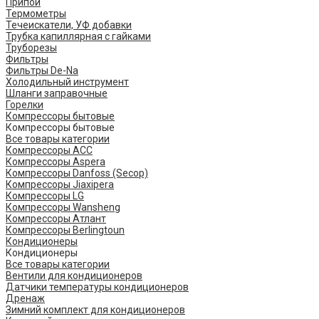
Припой
Термометры
Течеискатели, УФ добавки
Трубка капиллярная с гайками
Труборезы
Фильтры
Фильтры De-Na
Холодильный инструмент
Шланги заправочные
Горелки
Компрессоры бытовые
Компрессоры бытовые
Все товары категории
Компрессоры ACC
Компрессоры Aspera
Компрессоры Danfoss (Secop)
Компрессоры Jiaxipera
Компрессоры LG
Компрессоры Wansheng
Компрессоры Атлант
Компрессоры Berlingtoun
Кондиционеры
Кондиционеры
Все товары категории
Вентили для кондиционеров
Датчики температуры кондиционеров
Дренаж
Зимний комплект для кондиционеров