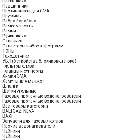
Петли люка
Подшипники
Противовесы для СМА
Пружины
Ребра барабана
Ремкомплекты
Ремни
Ручки люка
Сальники
Селекторы выбора программ
ТЭНы
Таходатчики
УБЛ (Устройства блокировки люка)
Фильтры слива
Фланцы и суппорты
Химия СМА
Хомуты для манжет
Шланги
Щетки угольные
Газовые проточные водонагреватели
Газовые проточные водонагреватели
Все товары категории
BALTGAZ, NEVA
BAXI
Запчасти для газовых котлов
Прочие водонагреватели
Чайники
Чайники