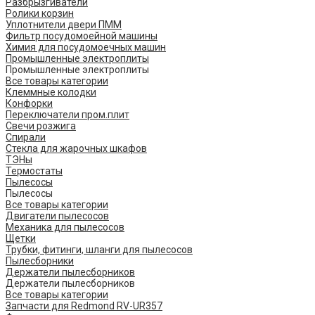
Разбрызгиватели
Ролики корзин
Уплотнители двери ПММ
Фильтр посудомоейной машины
Химия для посудомоечных машин
Промышленные электроплиты
Промышленные электроплиты
Все товары категории
Клеммные колодки
Конфорки
Переключатели пром.плит
Свечи розжига
Спирали
Стекла для жарочных шкафов
ТЭНы
Термостаты
Пылесосы
Пылесосы
Все товары категории
Двигатели пылесосов
Механика для пылесосов
Щетки
Трубки, фитинги, шланги для пылесосов
Пылесборники
Держатели пылесборников
Держатели пылесборников
Все товары категории
Запчасти для Redmond RV-UR357