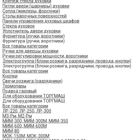
Крепеж стекла духовки
Петли двери (шарниры) духовки
Сопла (жиклеры, форсунки)
Столы варочных поверхностей
Панели управления духовых шкафов
Стекла духовок
Уплотнитель двери духовки
Фурнитура (ручки, воротники)
Фурнитура (ручки, воротники)
Все товары категории
Ручки для дверцы духовки
Ручки регулировки мощности, воротники
Электрогруппа (блоки розжига, разрядники, провода, кнопки)
Электрогруппа (блоки розжига, разрядники, провода, кнопки)
Все товары категории
Кнопки
Свечи розжига (разрядники)
Термопары
Подвод газовый
Для оборудования ТОРГМАШ
Для оборудования ТОРГМАШ
Все товары категории
ЛР-220, ЛР-250, ЛР-300
М3-Рм, М2-Рм
МИМ-300, МИМ-300М, МИМ-350
МИМ-600, МИМ-600М
МИМ-80
МОК-150М, МОК-300М