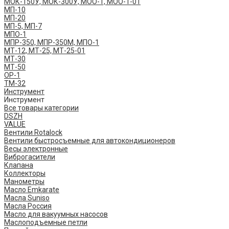
МОК-150У, МОК-300У, МОО-1, МОО-1-01
МП-10
МП-20
МП-5, МП-7
МПО-1
МПР-350, МПР-350М, МПО-1
МТ-12, МТ-25, МТ-25-01
МТ-30
МТ-50
ОР-1
ТМ-32
Инструмент
Инструмент
Все товары категории
DSZH
VALUE
Вентили Rotalock
Вентили быстросъемные для автокондиционеров
Весы электронные
Виброгасители
Клапана
Коллекторы
Манометры
Масло Emkarate
Масла Suniso
Масла Россия
Масло для вакуумных насосов
Маслоподъемные петли