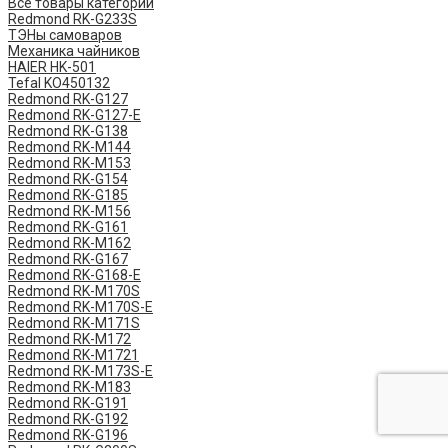
Все товары категории
Redmond RK-G233S
ТЭНы самоваров
Механика чайников
HAIER HK-501
Tefal KO450132
​Redmond ​RK-G127
Redmond ​RK-G127-E
Redmond RK-G138
Redmond RK-M144
Redmond RK-M153
Redmond RK-G154
Redmond RK-G185
Redmond RK-M156
Redmond RK-G161
Redmond RK-M162
Redmond RK-G167
Redmond RK-G168-E
Redmond RK-M170S
Redmond RK-M170S-E
Redmond RK-M171S
Redmond RK-M172
Redmond RK-M1721
Redmond RK-M173S-E
Redmond RK-M183
Redmond RK-G191
Redmond RK-G192
Redmond RK-G196