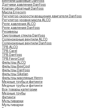
Вентили шаровые Danfoss
Датчики давления Danfoss
Клапан обратный Danfoss
Масла Errecom
Регулятор скорости вращения двигателя Danfoss
Регулятор уровня масла ALCO
Реле давления ALCO
Реле давления Danfoss
Ресиверы
Смотровые стекла Danfoss
Соленоидные вентили ALCO
Соленоидные вентили Danfoss
ТРВ ALCO
ТРВ Carel
ТРВ Danfoss
ТРВ FavorCool
Фильтры ALCO
Фильтры BeeCool
Фильтры Danfoss
Фильтры Sikelan
Фильтры масляные Henry
Медные трубы и фитинги
Медные трубы и фитинги
Все товары категории
Медные трубы
Фитинги
Мультиварки
Мультиварки