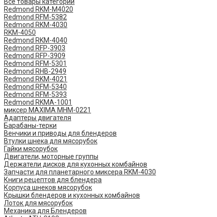
Все товары категории
Redmond RKM-M4020
Redmond RFM-5382
Redmond RKM-4030
RKM-4050
Redmond RKM-4040
Redmond RFP-3903
Redmond RFP-3909
Redmond RFM-5301
Redmond RHB-2949
Redmond RKM-4021
Redmond RFM-5340
Redmond RFM-5393
Redmond RKMA-1001
миксер MAXIMA MHM-0221
Адаптеры двигателя
Барабаны-терки
Венчики и приводы для блендеров
Втулки шнека для мясорубок
Гайки мясорубок
Двигатели, моторные группы
Держатели дисков для кухонных комбайнов
Запчасти для планетарного миксера RKM-4030
Книги рецептов для блендера
Корпуса шнеков мясорубок
Крышки блендеров и кухонных комбайнов
Лоток для мясорубок
Механика для Блендеров