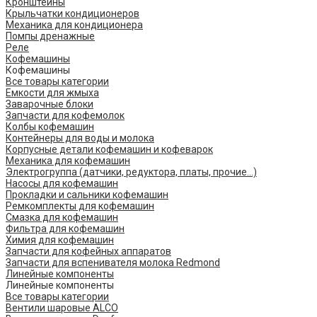
Кронштейны
Крыльчатки кондиционеров
Механика для кондиционера
Помпы дренажные
Реле
Кофемашины
Кофемашины
Все товары категории
Емкости для жмыха
Заварочные блоки
Запчасти для кофемолок
Колбы кофемашин
Контейнеры для воды и молока
Корпусные детали кофемашин и кофеварок
Механика для кофемашин
Электрогруппа (датчики, редуктора, платы, прочие...)
Насосы для кофемашин
Прокладки и сальники кофемашин
Ремкомплекты для кофемашин
Смазка для кофемашин
Фильтра для кофемашин
Химия для кофемашин
Запчасти для кофейных аппаратов
Запчасти для вспенивателя молока Redmond
Линейные компоненты
Линейные компоненты
Все товары категории
Вентили шаровые ALCO