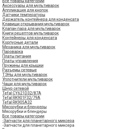
Все товары категории
Аксессуары для мультиварок
Аппликация для кнопок
Датчики температуры
Держатель контейнера для конденсата
Клавиши открывания мультиварок
Клапан пара для мультиварок
Книги рецептов мультиварок
Контейнеры для конденсата
Корпусные детали
Механика для мультиварок
Пароварка
Платы питания
Платы управления
Пружины для крышки
Разъемы сетевые
ТЭНы для мультиварок
Уплотнители мультиварок
Чаши для мультиварок
Шнур сетевой
Tefal CY621D32/87A
Tefal RK901F32/79A
Tefal RK905A32
Мясорубки и блендеры
Мясорубки и блендеры
Все товары категории
-Запчасти для планетарного миксера
-Запчасти для планетарного миксера