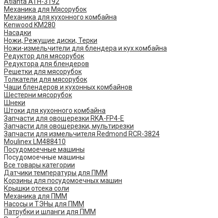
Atlanta ATH-3192
Механика для Мясорубок
Механика для кухонного комбайна
Kenwood KM280
Насадки
Ножи, Режущие диски, Терки
Ножи-измельчители для блендера и кух.комбайна
Редуктор для мясорубок
Редуктора для блендеров
Решетки для мясорубок
Толкатели для мясорубок
Чаши блендеров и кухонных комбайнов
Шестерни мясорубок
Шнеки
Штоки для кухонного комбайна
Запчасти для овощерезки RKA-FP4-E
Запчасти для овощерезки, мультирезки
Запчасти для измельчителя Redmond RCR-3824
Moulinex LM488410
Посудомоечные машины
Посудомоечные машины
Все товары категории
Датчики температуры для ПММ
Корзины для посудомоечных машин
Крышки отсека соли
Механика для ПММ
Насосы и ТЭНы для ПММ
Патрубки и шланги для ПММ