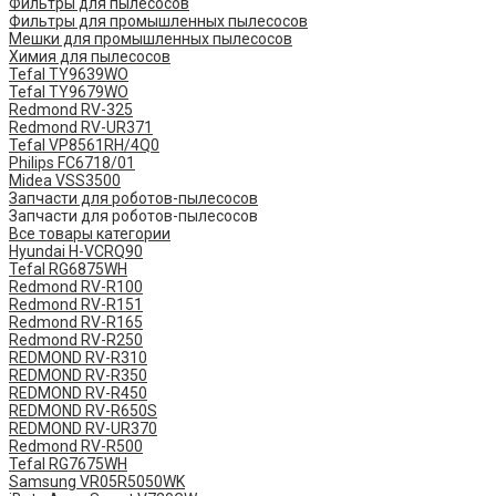
Фильтры для пылесосов
Фильтры для промышленных пылесосов
Мешки для промышленных пылесосов
Химия для пылесосов
Tefal TY9639WO
Tefal TY9679WO
Redmond RV-325
Redmond RV-UR371
Tefal VP8561RH/4Q0
Philips FC6718/01
Midea VSS3500
Запчасти для роботов-пылесосов
Запчасти для роботов-пылесосов
Все товары категории
Hyundai H-VCRQ90
Tefal RG6875WH
Redmond RV-R100
Redmond RV-R151
Redmond RV-R165
Redmond RV-R250
REDMOND RV-R310
REDMOND RV-R350
REDMOND RV-R450
REDMOND RV-R650S
REDMOND RV-UR370
Redmond RV-R500
Tefal RG7675WH
Samsung VR05R5050WK