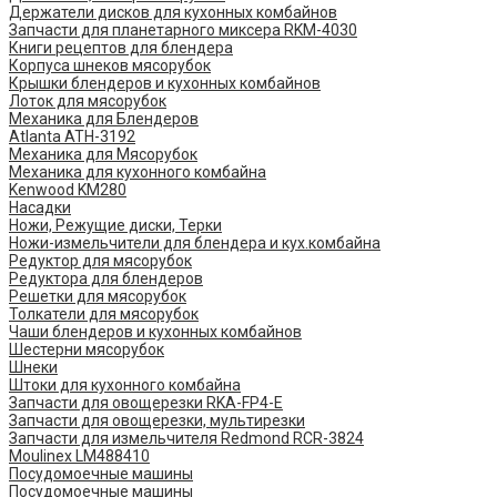
Держатели дисков для кухонных комбайнов
Запчасти для планетарного миксера RKM-4030
Книги рецептов для блендера
Корпуса шнеков мясорубок
Крышки блендеров и кухонных комбайнов
Лоток для мясорубок
Механика для Блендеров
Atlanta ATH-3192
Механика для Мясорубок
Механика для кухонного комбайна
Kenwood KM280
Насадки
Ножи, Режущие диски, Терки
Ножи-измельчители для блендера и кух.комбайна
Редуктор для мясорубок
Редуктора для блендеров
Решетки для мясорубок
Толкатели для мясорубок
Чаши блендеров и кухонных комбайнов
Шестерни мясорубок
Шнеки
Штоки для кухонного комбайна
Запчасти для овощерезки RKA-FP4-E
Запчасти для овощерезки, мультирезки
Запчасти для измельчителя Redmond RCR-3824
Moulinex LM488410
Посудомоечные машины
Посудомоечные машины