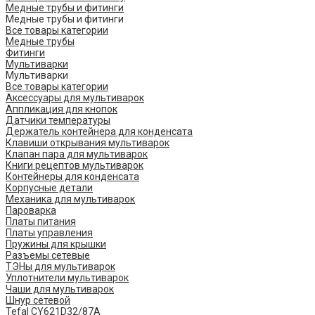
Медные трубы и фитинги
Медные трубы и фитинги
Все товары категории
Медные трубы
Фитинги
Мультиварки
Мультиварки
Все товары категории
Аксессуары для мультиварок
Аппликация для кнопок
Датчики температуры
Держатель контейнера для конденсата
Клавиши открывания мультиварок
Клапан пара для мультиварок
Книги рецептов мультиварок
Контейнеры для конденсата
Корпусные детали
Механика для мультиварок
Пароварка
Платы питания
Платы управления
Пружины для крышки
Разъемы сетевые
ТЭНы для мультиварок
Уплотнители мультиварок
Чаши для мультиварок
Шнур сетевой
Tefal CY621D32/87A