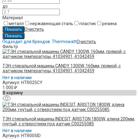
до
Материал
металл
нержавеющая сталь
пластик
резина
Очистить
Подходит для брендов:
Thermowatt
Очистить
Фильтр
ТЭН стиральной машины CANDY 1300W, 160мм, прямой, с
датчиком температуры, 41034901, 41042459
Нет в наличии
Артикул: HTR025CY
1 000
₽
В корзину
ТЭН стиральной машины INDESIT, ARISTON 1800W, длина 200мм,
гнутый, с отверстием под датчик C00255085
Нет в наличии
Артикул: HTR005ID