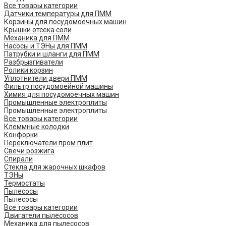
Все товары категории
Датчики температуры для ПММ
Корзины для посудомоечных машин
Крышки отсека соли
Механика для ПММ
Насосы и ТЭНы для ПММ
Патрубки и шланги для ПММ
Разбрызгиватели
Ролики корзин
Уплотнители двери ПММ
Фильтр посудомоейной машины
Химия для посудомоечных машин
Промышленные электроплиты
Промышленные электроплиты
Все товары категории
Клеммные колодки
Конфорки
Переключатели пром.плит
Свечи розжига
Спирали
Стекла для жарочных шкафов
ТЭНы
Термостаты
Пылесосы
Пылесосы
Все товары категории
Двигатели пылесосов
Механика для пылесосов