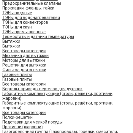
Предохранительные клапаны
Прокладки, фланцы, гайки
ТЭНы водяные
ТЭНы для водонагревателей
ТЭНы для конвекторов
ТЭНы для саун
ТЭНы промышленные
Термостаты и датчики температуры
Вытяжки
Вытяжки
Все товары категории
Механика для вытяжки
Моторы для вытяжки
Решетки для вытяжки
Фильтра для вытяжки
Газовые плиты
Газовые плиты
Все товары категории
Вертелы, приводы вертелов для духовок
Габаритные комплектующие (столы, решётки, противни,
жаровни)
Габаритные комплектующие (столы, решётки, противни,
жаровни)
Все товары категории
Полки-решетки
Подставки для мелкой посуды
Противни (жаровни)
Газогорелочная группа (газопроводы, горелки, смесители,