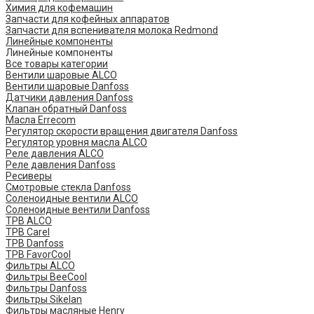
Химия для кофемашин
Запчасти для кофейных аппаратов
Запчасти для вспенивателя молока Redmond
Линейные компоненты
Линейные компоненты
Все товары категории
Вентили шаровые ALCO
Вентили шаровые Danfoss
Датчики давления Danfoss
Клапан обратный Danfoss
Масла Errecom
Регулятор скорости вращения двигателя Danfoss
Регулятор уровня масла ALCO
Реле давления ALCO
Реле давления Danfoss
Ресиверы
Смотровые стекла Danfoss
Соленоидные вентили ALCO
Соленоидные вентили Danfoss
ТРВ ALCO
ТРВ Carel
ТРВ Danfoss
ТРВ FavorCool
Фильтры ALCO
Фильтры BeeCool
Фильтры Danfoss
Фильтры Sikelan
Фильтры масляные Henry