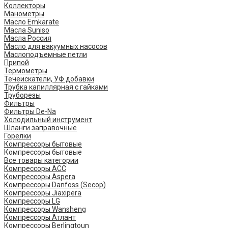
Коллекторы
Манометры
Масло Emkarate
Масла Suniso
Масла Россия
Масло для вакуумных насосов
Маслоподъемные петли
Припой
Термометры
Течеискатели, УФ добавки
Трубка капиллярная с гайками
Труборезы
Фильтры
Фильтры De-Na
Холодильный инструмент
Шланги заправочные
Горелки
Компрессоры бытовые
Компрессоры бытовые
Все товары категории
Компрессоры ACC
Компрессоры Aspera
Компрессоры Danfoss (Secop)
Компрессоры Jiaxipera
Компрессоры LG
Компрессоры Wansheng
Компрессоры Атлант
Компрессоры Berlingtoun