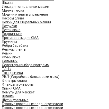
Шкивы
Люки для стиральных машин
Манжет люка
Модули и платы управления
Насосы слива
Ножки для стиральных машин
Патрубки
Петли люка
Подшипники
Противовесы для СМА
Пружины
Ребра барабана
Ремкомплекты
Ремни
Ручки люка
Сальники
Селекторы выбора программ
ТЭНы
Таходатчики
УБЛ (Устройства блокировки люка)
Фильтры слива
Фланцы и суппорты
Химия СМА
Хомуты для манжет
Шланги
Щетки угольные
Газовые проточные водонагреватели
Газовые проточные водонагреватели