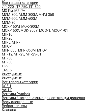
Все товары категории
ЛР-220, ЛР-250, ЛР-300
М3-Рм, М2-Рм
МИМ-300, МИМ-300М, МИМ-350
МИМ-600, МИМ-600М
МИМ-80
МОК-150М, МОК-300М
МОК-150У, МОК-300У, МОО-1, МОО-1-01
МП-10
МП-20
МП-5, МП-7
МПО-1
МПР-350, МПР-350М, МПО-1
МТ-12, МТ-25, МТ-25-01
МТ-30
МТ-50
ОР-1
ТМ-32
Инструмент
Инструмент
Все товары категории
DSZH
VALUE
Вентили Rotalock
Вентили быстросъемные для автокондиционеров
Весы электронные
Виброгасители
Клапана