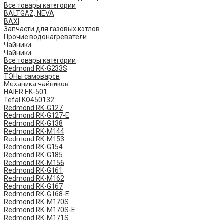
Все товары категории
BALTGAZ, NEVA
BAXI
Запчасти для газовых котлов
Прочие водонагреватели
Чайники
Чайники
Все товары категории
Redmond RK-G233S
ТЭНы самоваров
Механика чайников
HAIER HK-501
Tefal KO450132
​Redmond ​RK-G127
Redmond ​RK-G127-E
Redmond RK-G138
Redmond RK-M144
Redmond RK-M153
Redmond RK-G154
Redmond RK-G185
Redmond RK-M156
Redmond RK-G161
Redmond RK-M162
Redmond RK-G167
Redmond RK-G168-E
Redmond RK-M170S
Redmond RK-M170S-E
Redmond RK-M171S