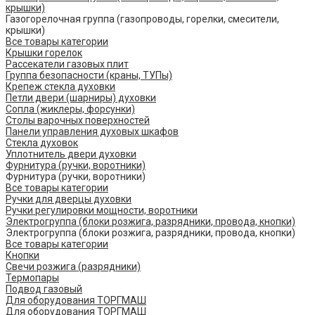
крышки)
Газогорелочная группа (газопроводы, горелки, смесители,
крышки)
Все товары категории
Крышки горелок
Рассекатели газовых плит
Группа безопасности (краны, ТУПы)
Крепеж стекла духовки
Петли двери (шарниры) духовки
Сопла (жиклеры, форсунки)
Столы варочных поверхностей
Панели управления духовых шкафов
Стекла духовок
Уплотнитель двери духовки
Фурнитура (ручки, воротники)
Фурнитура (ручки, воротники)
Все товары категории
Ручки для дверцы духовки
Ручки регулировки мощности, воротники
Электрогруппа (блоки розжига, разрядники, провода, кнопки)
Электрогруппа (блоки розжига, разрядники, провода, кнопки)
Все товары категории
Кнопки
Свечи розжига (разрядники)
Термопары
Подвод газовый
Для оборудования ТОРГМАШ
Для оборудования ТОРГМАШ