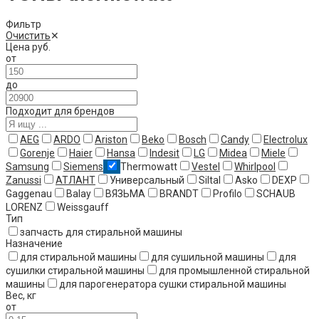
Фильтр
Очистить
✕
Цена
руб.
от
до
Подходит для брендов
AEG
ARDO
Ariston
Beko
Bosch
Candy
Electrolux
Gorenje
Haier
Hansa
Indesit
LG
Midea
Miele
Samsung
Siemens
Thermowatt
Vestel
Whirlpool
Zanussi
АТЛАНТ
Универсальный
Siltal
Asko
DEXP
Gaggenau
Balay
ВЯЗЬМА
BRANDT
Profilo
SCHAUB
LORENZ
Weissgauff
Тип
запчасть для стиральной машины
Назначение
для стиральной машины
для сушильной машины
для
сушилки стиральной машины
для промышленной стиральной
машины
для парогенератора сушки стиральной машины
Вес
,
кг
от