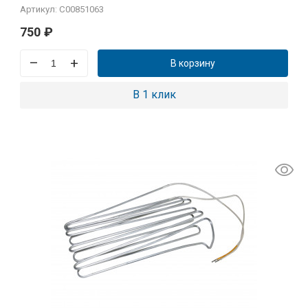
Артикул: C00851063
750
₽
–
+
В корзину
В 1 клик