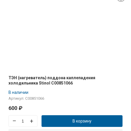
ТЭН (нагреватель) поддона каплепадения
холодильника Stinol C00851066
В наличии
Артикул: C00851066
600
₽
–
+
В корзину