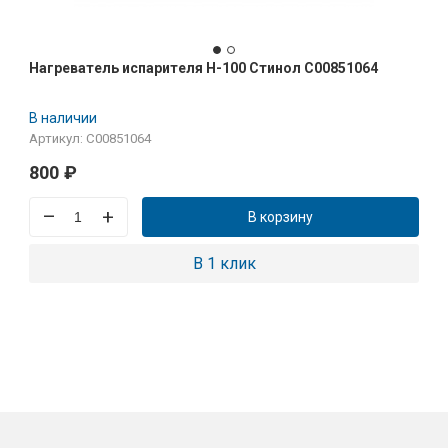
Нагреватель испарителя Н-100 Стинол C00851064
В наличии
Артикул: C00851064
800
₽
–
+
В корзину
В 1 клик