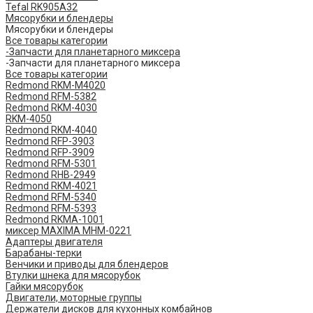
Tefal RK905A32
Мясорубки и блендеры
Мясорубки и блендеры
Все товары категории
-Запчасти для планетарного миксера
-Запчасти для планетарного миксера
Все товары категории
Redmond RKM-M4020
Redmond RFM-5382
Redmond RKM-4030
RKM-4050
Redmond RKM-4040
Redmond RFP-3903
Redmond RFP-3909
Redmond RFM-5301
Redmond RHB-2949
Redmond RKM-4021
Redmond RFM-5340
Redmond RFM-5393
Redmond RKMA-1001
миксер MAXIMA MHM-0221
Адаптеры двигателя
Барабаны-терки
Венчики и приводы для блендеров
Втулки шнека для мясорубок
Гайки мясорубок
Двигатели, моторные группы
Держатели дисков для кухонных комбайнов