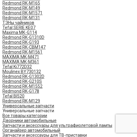
Redmond RK-M165
Redmond RK-M149
Redmond RK-M1571
Redmond RK-M131
ТЭНы чайников
Tefal SERIE KE07
Maxima МК-G114
Redmond RK-G1310D
Redmond RK-G193
Redmond RK-CBM147
Redmond RK-M1561
MAXIMA MK-M471
MAXIMA MK-M361
Tefal Ki772D32
Moulinex BY730132
Redmond RK-G1302D
Redmond RK-G210S
Redmond RK-M1552
Redmond RK-G178
Tefal BI520
Redmond RK-M129
Универсальные запчасти
Универсальные запчасти
Все товары категории
Дворники автомобильные
Запчасти и аксессуары для ультрафиолетовой лампы
Органайзер автомобильный
Запчасти и аксессауры для ТВ-приставки