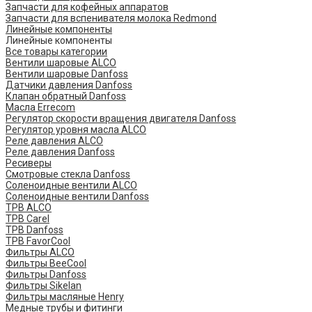
Запчасти для кофейных аппаратов
Запчасти для вспенивателя молока Redmond
Линейные компоненты
Линейные компоненты
Все товары категории
Вентили шаровые ALCO
Вентили шаровые Danfoss
Датчики давления Danfoss
Клапан обратный Danfoss
Масла Errecom
Регулятор скорости вращения двигателя Danfoss
Регулятор уровня масла ALCO
Реле давления ALCO
Реле давления Danfoss
Ресиверы
Смотровые стекла Danfoss
Соленоидные вентили ALCO
Соленоидные вентили Danfoss
ТРВ ALCO
ТРВ Carel
ТРВ Danfoss
ТРВ FavorCool
Фильтры ALCO
Фильтры BeeCool
Фильтры Danfoss
Фильтры Sikelan
Фильтры масляные Henry
Медные трубы и фитинги