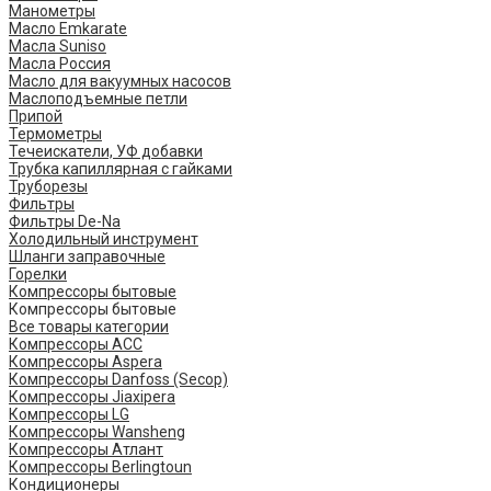
Манометры
Масло Emkarate
Масла Suniso
Масла Россия
Масло для вакуумных насосов
Маслоподъемные петли
Припой
Термометры
Течеискатели, УФ добавки
Трубка капиллярная с гайками
Труборезы
Фильтры
Фильтры De-Na
Холодильный инструмент
Шланги заправочные
Горелки
Компрессоры бытовые
Компрессоры бытовые
Все товары категории
Компрессоры ACC
Компрессоры Aspera
Компрессоры Danfoss (Secop)
Компрессоры Jiaxipera
Компрессоры LG
Компрессоры Wansheng
Компрессоры Атлант
Компрессоры Berlingtoun
Кондиционеры