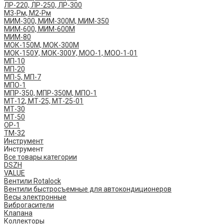
ЛР-220, ЛР-250, ЛР-300
М3-Рм, М2-Рм
МИМ-300, МИМ-300М, МИМ-350
МИМ-600, МИМ-600М
МИМ-80
МОК-150М, МОК-300М
МОК-150У, МОК-300У, МОО-1, МОО-1-01
МП-10
МП-20
МП-5, МП-7
МПО-1
МПР-350, МПР-350М, МПО-1
МТ-12, МТ-25, МТ-25-01
МТ-30
МТ-50
ОР-1
ТМ-32
Инструмент
Инструмент
Все товары категории
DSZH
VALUE
Вентили Rotalock
Вентили быстросъемные для автокондиционеров
Весы электронные
Виброгасители
Клапана
Коллекторы