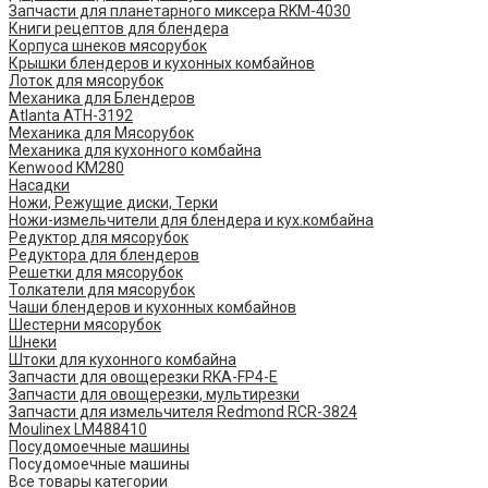
Запчасти для планетарного миксера RKM-4030
Книги рецептов для блендера
Корпуса шнеков мясорубок
Крышки блендеров и кухонных комбайнов
Лоток для мясорубок
Механика для Блендеров
Atlanta ATH-3192
Механика для Мясорубок
Механика для кухонного комбайна
Kenwood KM280
Насадки
Ножи, Режущие диски, Терки
Ножи-измельчители для блендера и кух.комбайна
Редуктор для мясорубок
Редуктора для блендеров
Решетки для мясорубок
Толкатели для мясорубок
Чаши блендеров и кухонных комбайнов
Шестерни мясорубок
Шнеки
Штоки для кухонного комбайна
Запчасти для овощерезки RKA-FP4-E
Запчасти для овощерезки, мультирезки
Запчасти для измельчителя Redmond RCR-3824
Moulinex LM488410
Посудомоечные машины
Посудомоечные машины
Все товары категории