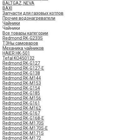
BALTGAZ, NEVA
BAXI
Запчасти для газовых котлов
Прочие водонагреватели
Чайники
Чайники
Все товары категории
Redmond RK-G233S
ТЭНы самоваров
Механика чайников
HAIER HK-501
Tefal KO450132
​Redmond ​RK-G127
Redmond ​RK-G127-E
Redmond RK-G138
Redmond RK-M144
Redmond RK-M153
Redmond RK-G154
Redmond RK-G185
Redmond RK-M156
Redmond RK-G161
Redmond RK-M162
Redmond RK-G167
Redmond RK-G168-E
Redmond RK-M170S
Redmond RK-M170S-E
Redmond RK-M171S
Redmond RK-M172