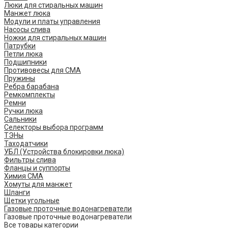
Люки для стиральных машин
Манжет люка
Модули и платы управления
Насосы слива
Ножки для стиральных машин
Патрубки
Петли люка
Подшипники
Противовесы для СМА
Пружины
Ребра барабана
Ремкомплекты
Ремни
Ручки люка
Сальники
Селекторы выбора программ
ТЭНы
Таходатчики
УБЛ (Устройства блокировки люка)
Фильтры слива
Фланцы и суппорты
Химия СМА
Хомуты для манжет
Шланги
Щетки угольные
Газовые проточные водонагреватели
Газовые проточные водонагреватели
Все товары категории