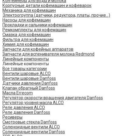
Контейнеры для воды и молока
Корпусные детали кофемашин и кофеварок
Механика для кофемашин
Электрогруппа (датчики, редуктора, платы, прочие...)
Насосы для кофемашин
Прокладки и сальники кофемашин
Ремкомплекты для кофемашин
Смазка для кофемашин
Фильтра для кофемашин
Химия для кофемашин
Запчасти для кофейных аппаратов
Запчасти для вспенивателя молока Redmond
Линейные компоненты
Линейные компоненты
Все товары категории
Вентили шаровые ALCO
Вентили шаровые Danfoss
Датчики давления Danfoss
Клапан обратный Danfoss
Масла Errecom
Регулятор скорости вращения двигателя Danfoss
Регулятор уровня масла ALCO
Реле давления ALCO
Реле давления Danfoss
Ресиверы
Смотровые стекла Danfoss
Соленоидные вентили ALCO
Соленоидные вентили Danfoss