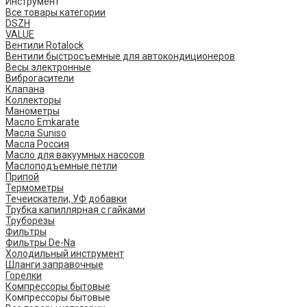
Инструмент
Все товары категории
DSZH
VALUE
Вентили Rotalock
Вентили быстросъемные для автокондиционеров
Весы электронные
Виброгасители
Клапана
Коллекторы
Манометры
Масло Emkarate
Масла Suniso
Масла Россия
Масло для вакуумных насосов
Маслоподъемные петли
Припой
Термометры
Течеискатели, УФ добавки
Трубка капиллярная с гайками
Труборезы
Фильтры
Фильтры De-Na
Холодильный инструмент
Шланги заправочные
Горелки
Компрессоры бытовые
Компрессоры бытовые