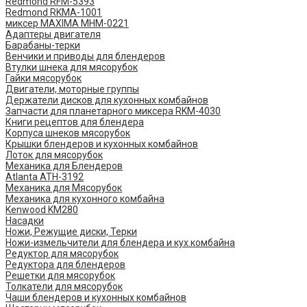
Redmond RFM-5393
Redmond RKMA-1001
миксер MAXIMA MHM-0221
Адаптеры двигателя
Барабаны-терки
Венчики и приводы для блендеров
Втулки шнека для мясорубок
Гайки мясорубок
Двигатели, моторные группы
Держатели дисков для кухонных комбайнов
Запчасти для планетарного миксера RKM-4030
Книги рецептов для блендера
Корпуса шнеков мясорубок
Крышки блендеров и кухонных комбайнов
Лоток для мясорубок
Механика для Блендеров
Atlanta ATH-3192
Механика для Мясорубок
Механика для кухонного комбайна
Kenwood KM280
Насадки
Ножи, Режущие диски, Терки
Ножи-измельчители для блендера и кух.комбайна
Редуктор для мясорубок
Редуктора для блендеров
Решетки для мясорубок
Толкатели для мясорубок
Чаши блендеров и кухонных комбайнов