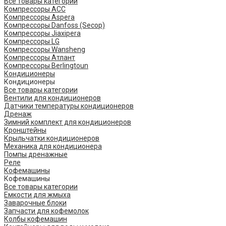
Все товары категории
Компрессоры ACC
Компрессоры Aspera
Компрессоры Danfoss (Secop)
Компрессоры Jiaxipera
Компрессоры LG
Компрессоры Wansheng
Компрессоры Атлант
Компрессоры Berlingtoun
Кондиционеры
Кондиционеры
Все товары категории
Вентили для кондиционеров
Датчики температуры кондиционеров
Дренаж
Зимний комплект для кондиционеров
Кронштейны
Крыльчатки кондиционеров
Механика для кондиционера
Помпы дренажные
Реле
Кофемашины
Кофемашины
Все товары категории
Емкости для жмыха
Заварочные блоки
Запчасти для кофемолок
Колбы кофемашин