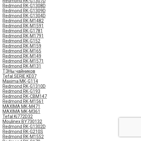
Redmond RK-G1307D
Redmond RK-G1308D
Redmond RK-G1309D
Redmond RK-G1304D
Redmond RK-M1482
Redmond RK-M1591
Redmond RK-G1781
Redmond RK-M1791
Redmond RK-G152
Redmond RK-M159
Redmond RK-M165
Redmond RK-M149
Redmond RK-M1571
Redmond RK-M131
ТЭНы чайников
Tefal SERIE KE07
Maxima МК-G114
Redmond RK-G1310D
Redmond RK-G193
Redmond RK-CBM147
Redmond RK-M1561
MAXIMA MK-M471
MAXIMA MK-M361
Tefal Ki772D32
Moulinex BY730132
Redmond RK-G1302D
Redmond RK-G210S
Redmond RK-M1552