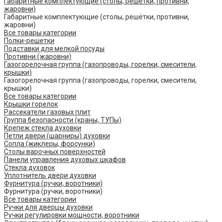
Габаритные комплектующие (столы, решётки, противни,
жаровни)
Габаритные комплектующие (столы, решётки, противни,
жаровни)
Все товары категории
Полки-решетки
Подставки для мелкой посуды
Противни (жаровни)
Газогорелочная группа (газопроводы, горелки, смесители,
крышки)
Газогорелочная группа (газопроводы, горелки, смесители,
крышки)
Все товары категории
Крышки горелок
Рассекатели газовых плит
Группа безопасности (краны, ТУПы)
Крепеж стекла духовки
Петли двери (шарниры) духовки
Сопла (жиклеры, форсунки)
Столы варочных поверхностей
Панели управления духовых шкафов
Стекла духовок
Уплотнитель двери духовки
Фурнитура (ручки, воротники)
Фурнитура (ручки, воротники)
Все товары категории
Ручки для дверцы духовки
Ручки регулировки мощности, воротники