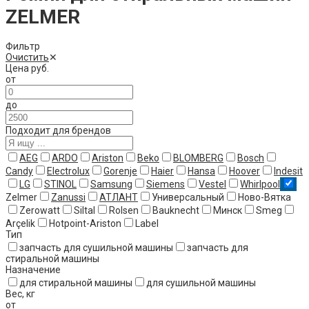
ZELMER
Фильтр
Очистить
✕
Цена
руб.
от
до
Подходит для брендов
AEG
ARDO
Ariston
Beko
BLOMBERG
Bosch
Candy
Electrolux
Gorenje
Haier
Hansa
Hoover
Indesit
LG
STINOL
Samsung
Siemens
Vestel
Whirlpool
Zelmer
Zanussi
АТЛАНТ
Универсальный
Ново-Вятка
Zerowatt
Siltal
Rolsen
Bauknecht
Минск
Smeg
Arçelik
Hotpoint-Ariston
Label
Тип
запчасть для сушильной машины
запчасть для
стиральной машины
Назначение
для стиральной машины
для сушильной машины
Вес
,
кг
от