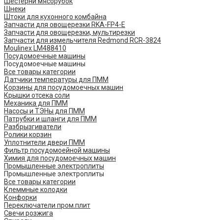
Шестерни мясорубок
Шнеки
Штоки для кухонного комбайна
Запчасти для овощерезки RKA-FP4-E
Запчасти для овощерезки, мультирезки
Запчасти для измельчителя Redmond RCR-3824
Moulinex LM488410
Посудомоечные машины
Посудомоечные машины
Все товары категории
Датчики температуры для ПММ
Корзины для посудомоечных машин
Крышки отсека соли
Механика для ПММ
Насосы и ТЭНы для ПММ
Патрубки и шланги для ПММ
Разбрызгиватели
Ролики корзин
Уплотнители двери ПММ
Фильтр посудомоейной машины
Химия для посудомоечных машин
Промышленные электроплиты
Промышленные электроплиты
Все товары категории
Клеммные колодки
Конфорки
Переключатели пром.плит
Свечи розжига