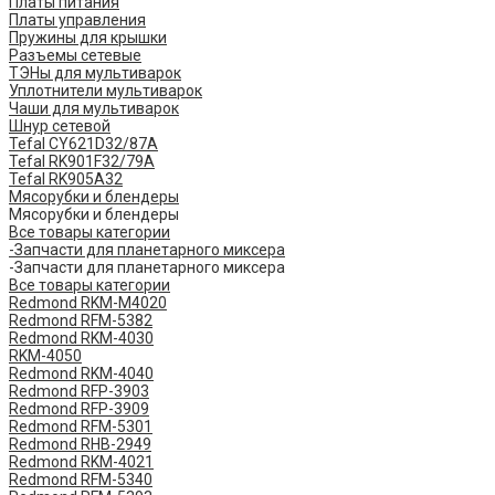
Платы питания
Платы управления
Пружины для крышки
Разъемы сетевые
ТЭНы для мультиварок
Уплотнители мультиварок
Чаши для мультиварок
Шнур сетевой
Tefal CY621D32/87A
Tefal RK901F32/79A
Tefal RK905A32
Мясорубки и блендеры
Мясорубки и блендеры
Все товары категории
-Запчасти для планетарного миксера
-Запчасти для планетарного миксера
Все товары категории
Redmond RKM-M4020
Redmond RFM-5382
Redmond RKM-4030
RKM-4050
Redmond RKM-4040
Redmond RFP-3903
Redmond RFP-3909
Redmond RFM-5301
Redmond RHB-2949
Redmond RKM-4021
Redmond RFM-5340