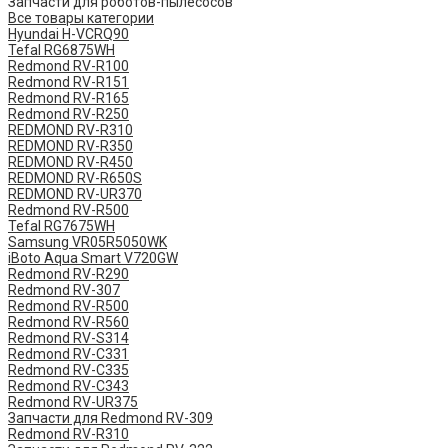
Запчасти для роботов-пылесосов
Все товары категории
Hyundai H-VCRQ90
Tefal RG6875WH
Redmond RV-R100
Redmond RV-R151
Redmond RV-R165
Redmond RV-R250
REDMOND RV-R310
REDMOND RV-R350
REDMOND RV-R450
REDMOND RV-R650S
REDMOND RV-UR370
Redmond RV-R500
Tefal RG7675WH
Samsung VR05R5050WK
iBoto Aqua Smart V720GW
Redmond RV-R290
Redmond RV-307
Redmond RV-R500
Redmond RV-R560
Redmond RV-S314
Redmond RV-C331
Redmond RV-C335
Redmond RV-C343
Redmond RV-UR375
Запчасти для Redmond RV-309
Redmond RV-R310