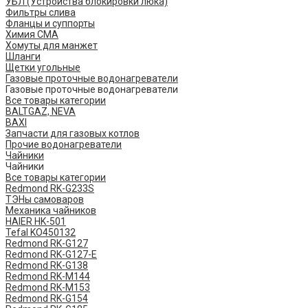
УБЛ (Устройства блокировки люка)
Фильтры слива
Фланцы и суппорты
Химия СМА
Хомуты для манжет
Шланги
Щетки угольные
Газовые проточные водонагреватели
Газовые проточные водонагреватели
Все товары категории
BALTGAZ, NEVA
BAXI
Запчасти для газовых котлов
Прочие водонагреватели
Чайники
Чайники
Все товары категории
Redmond RK-G233S
ТЭНы самоваров
Механика чайников
HAIER HK-501
Tefal KO450132
​Redmond ​RK-G127
Redmond ​RK-G127-E
Redmond RK-G138
Redmond RK-M144
Redmond RK-M153
Redmond RK-G154