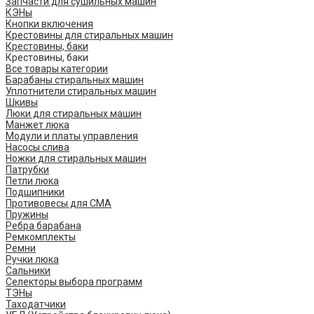
Запчасти для сушильных машин
КЭНы
Кнопки включения
Крестовины для стиральных машин
Крестовины, баки
Крестовины, баки
Все товары категории
Барабаны стиральных машин
Уплотнители стиральных машин
Шкивы
Люки для стиральных машин
Манжет люка
Модули и платы управления
Насосы слива
Ножки для стиральных машин
Патрубки
Петли люка
Подшипники
Противовесы для СМА
Пружины
Ребра барабана
Ремкомплекты
Ремни
Ручки люка
Сальники
Селекторы выбора программ
ТЭНы
Таходатчики