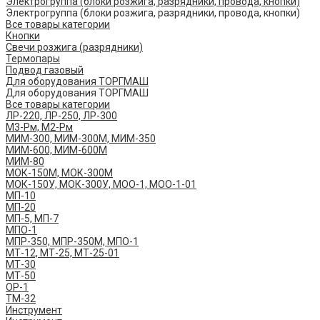
Электрогруппа (блоки розжига, разрядники, провода, кнопки)
Электрогруппа (блоки розжига, разрядники, провода, кнопки)
Все товары категории
Кнопки
Свечи розжига (разрядники)
Термопары
Подвод газовый
Для оборудования ТОРГМАШ
Для оборудования ТОРГМАШ
Все товары категории
ЛР-220, ЛР-250, ЛР-300
М3-Рм, М2-Рм
МИМ-300, МИМ-300М, МИМ-350
МИМ-600, МИМ-600М
МИМ-80
МОК-150М, МОК-300М
МОК-150У, МОК-300У, МОО-1, МОО-1-01
МП-10
МП-20
МП-5, МП-7
МПО-1
МПР-350, МПР-350М, МПО-1
МТ-12, МТ-25, МТ-25-01
МТ-30
МТ-50
ОР-1
ТМ-32
Инструмент