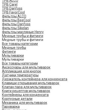
ТРВ ALCO
ТРВ Carel
ТРВ Danfoss
ТРВ FavorCool
Фильтры ALCO
Фильтры BeeCool
Фильтры Danfoss
Фильтры Sikelan
Фильтры масляные Henry
Медные трубы и фитинги
Медные трубы и фитинги
Все товары категории
Медные трубы
Фитинги
Мультиварки
Мультиварки
Все товары категории
Аксессуары для мультиварок
Аппликация для кнопок
Датчики температуры
Держатель контейнера для конденсата
Клавиши открывания мультиварок
Клапан пара для мультиварок
Книги рецептов мультиварок
Контейнеры для конденсата
Корпусные детали
Механика для мультиварок
Пароварка