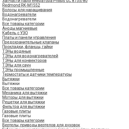
Запчасти парогенератора Philips GC 8735/80
Redmond RK-M1552
Волосы для наращивания
Водонагреватели
Водонагреватели
Все товары категории
Аноды магниевые
Кабель с УЗО
Платы и панели управления
Предохранительные клапаны
Прокладки, фланцы, гайки
ТЭНы водяные
ТЭНы для водонагревателей
ТЭНы для конвекторов
ТЭНы для саун
ТЭНы промышленные
Термостаты и датчики температуры
Вытяжки
Вытяжки
Все товары категории
Механика для вытяжки
Моторы для вытяжки
Решетки для вытяжки
Фильтра для вытяжки
Газовые плиты
Газовые плиты
Все товары категории
Вертелы, приводы вертелов для духовок