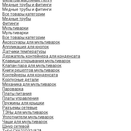
Фильтры масляные Henry
Медные трубы и фитинги
Медные трубы и фитинги
Все товары категории
Медные трубы
Фитинги
Мультиварки
Мультиварки
Все товары категории
Аксессуары для мультиварок
Аппликация для кнопок
Датчики температуры
Держатель контейнера для конденсата
Клавиши открывания мультиварок
Клапан пара для мультиварок
Книги рецептов мультиварок
Контейнеры для конденсата
Корпусные детали
Механика для мультиварок
Пароварка
Платы питания
Платы управления
Пружины для крышки
Разъемы сетевые
ТЭНы для мультиварок
Уплотнители мультиварок
Чаши для мультиварок
Шнур сетевой