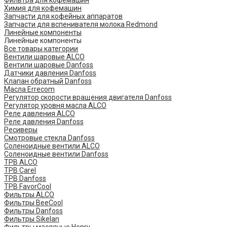
Фильтра для кофемашин
Химия для кофемашин
Запчасти для кофейных аппаратов
Запчасти для вспенивателя молока Redmond
Линейные компоненты
Линейные компоненты
Все товары категории
Вентили шаровые ALCO
Вентили шаровые Danfoss
Датчики давления Danfoss
Клапан обратный Danfoss
Масла Errecom
Регулятор скорости вращения двигателя Danfoss
Регулятор уровня масла ALCO
Реле давления ALCO
Реле давления Danfoss
Ресиверы
Смотровые стекла Danfoss
Соленоидные вентили ALCO
Соленоидные вентили Danfoss
ТРВ ALCO
ТРВ Carel
ТРВ Danfoss
ТРВ FavorCool
Фильтры ALCO
Фильтры BeeCool
Фильтры Danfoss
Фильтры Sikelan