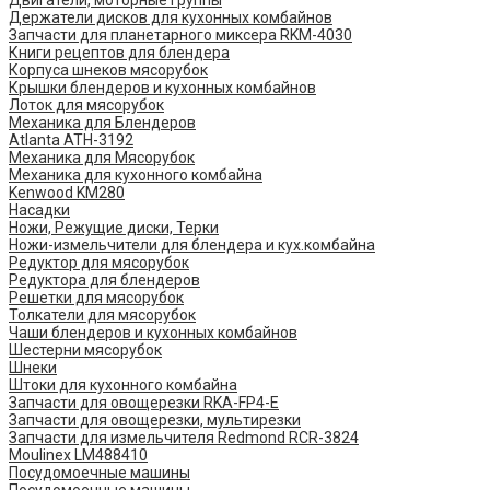
Двигатели, моторные группы
Держатели дисков для кухонных комбайнов
Запчасти для планетарного миксера RKM-4030
Книги рецептов для блендера
Корпуса шнеков мясорубок
Крышки блендеров и кухонных комбайнов
Лоток для мясорубок
Механика для Блендеров
Atlanta ATH-3192
Механика для Мясорубок
Механика для кухонного комбайна
Kenwood KM280
Насадки
Ножи, Режущие диски, Терки
Ножи-измельчители для блендера и кух.комбайна
Редуктор для мясорубок
Редуктора для блендеров
Решетки для мясорубок
Толкатели для мясорубок
Чаши блендеров и кухонных комбайнов
Шестерни мясорубок
Шнеки
Штоки для кухонного комбайна
Запчасти для овощерезки RKA-FP4-E
Запчасти для овощерезки, мультирезки
Запчасти для измельчителя Redmond RCR-3824
Moulinex LM488410
Посудомоечные машины