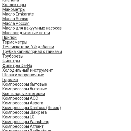
Клапана
Коллекторы
Манометры
Масло Emkarate
Масла Suniso
Масла Россия
Масло для вакуумных насосов
Маслоподъемные петли
Припой
Термометры
Течеискатели, УФ добавки
Трубка капиллярная с гайками
Труборезы
Фильтры
Фильтры De-Na
Холодильный инструмент
Шланги заправочные
Горелки
Компрессоры бытовые
Компрессоры бытовые
Все товары категории
Компрессоры ACC
Компрессоры Aspera
Компрессоры Danfoss (Secop)
Компрессоры Jiaxipera
Компрессоры LG
Компрессоры Wansheng
Компрессоры Атлант