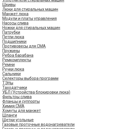
Уплотнители стиральных машин
Шкивы
Люки для стиральных машин
Манжет люка
Модули и платы управления
Насосы слива
Ножки для стиральных машин
Патрубки
Петли люка
Подшипники
Противовесы для СМА
Пружины
Ребра барабана
Ремкомплекты
Ремни
Ручки люка
Сальники
Селекторы выбора программ
ТЭНы
Таходатчики
УБЛ (Устройства блокировки люка)
Фильтры слива
Фланцы и суппорты
Химия СМА
Хомуты для манжет
Шланги
Щетки угольные
Газовые проточные водонагреватели