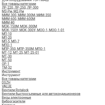
Для оборудования ТОРГМАШ
Все товары категории
ЛР-220, ЛР-250, ЛР-300
М3-Рм, М2-Рм
МИМ-300, МИМ-300М, МИМ-350
МИМ-600, МИМ-600М
МИМ-80
МОК-150М, МОК-300М
МОК-150У, МОК-300У, МОО-1, МОО-1-01
МП-10
МП-20
МП-5, МП-7
МПО-1
МПР-350, МПР-350М, МПО-1
МТ-12, МТ-25, МТ-25-01
МТ-30
МТ-50
ОР-1
ТМ-32
Инструмент
Инструмент
Все товары категории
DSZH
VALUE
Вентили Rotalock
Вентили быстросъемные для автокондиционеров
Весы электронные
Виброгасители