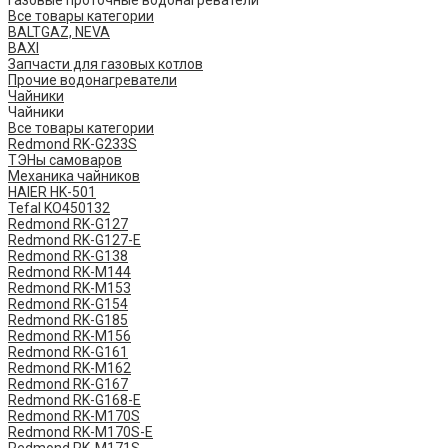
Газовые проточные водонагреватели
Все товары категории
BALTGAZ, NEVA
BAXI
Запчасти для газовых котлов
Прочие водонагреватели
Чайники
Чайники
Все товары категории
Redmond RK-G233S
ТЭНы самоваров
Механика чайников
HAIER HK-501
Tefal KO450132
​Redmond ​RK-G127
Redmond ​RK-G127-E
Redmond RK-G138
Redmond RK-M144
Redmond RK-M153
Redmond RK-G154
Redmond RK-G185
Redmond RK-M156
Redmond RK-G161
Redmond RK-M162
Redmond RK-G167
Redmond RK-G168-E
Redmond RK-M170S
Redmond RK-M170S-E