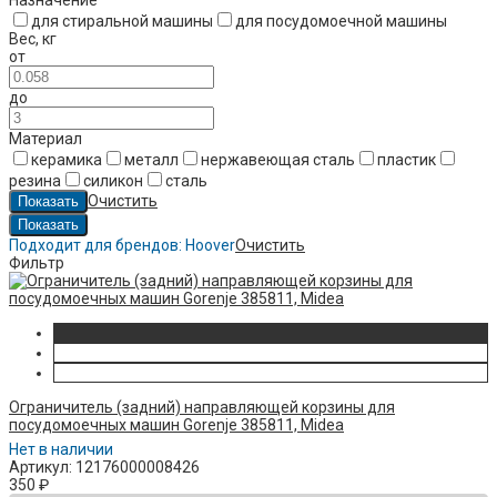
Назначение
для стиральной машины
для посудомоечной машины
Вес
,
кг
от
до
Материал
керамика
металл
нержавеющая сталь
пластик
резина
силикон
сталь
Очистить
Подходит для брендов:
Hoover
Очистить
Фильтр
Ограничитель (задний) направляющей корзины для
посудомоечных машин Gorenje 385811, Midea
Нет в наличии
Артикул: 12176000008426
350
₽