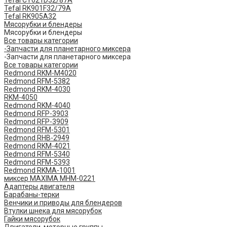
Tefal CY621D32/87A
Tefal RK901F32/79A
Tefal RK905A32
Мясорубки и блендеры
Мясорубки и блендеры
Все товары категории
-Запчасти для планетарного миксера
-Запчасти для планетарного миксера
Все товары категории
Redmond RKM-M4020
Redmond RFM-5382
Redmond RKM-4030
RKM-4050
Redmond RKM-4040
Redmond RFP-3903
Redmond RFP-3909
Redmond RFM-5301
Redmond RHB-2949
Redmond RKM-4021
Redmond RFM-5340
Redmond RFM-5393
Redmond RKMA-1001
миксер MAXIMA MHM-0221
Адаптеры двигателя
Барабаны-терки
Венчики и приводы для блендеров
Втулки шнека для мясорубок
Гайки мясорубок