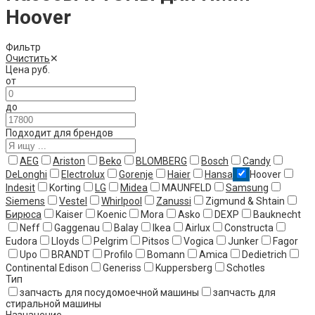
Hoover
Фильтр
Очистить
✕
Цена
руб.
от
до
Подходит для брендов
AEG
Ariston
Beko
BLOMBERG
Bosch
Candy
DeLonghi
Electrolux
Gorenje
Haier
Hansa
Hoover
Indesit
Korting
LG
Midea
MAUNFELD
Samsung
Siemens
Vestel
Whirlpool
Zanussi
Zigmund & Shtain
Бирюса
Kaiser
Koenic
Mora
Asko
DEXP
Bauknecht
Neff
Gaggenau
Balay
Ikea
Airlux
Constructa
Eudora
Lloyds
Pelgrim
Pitsos
Vogica
Junker
Fagor
Upo
BRANDT
Profilo
Bomann
Amica
Dedietrich
Continental Edison
Generiss
Kuppersberg
Schotles
Тип
запчасть для посудомоечной машины
запчасть для
стиральной машины