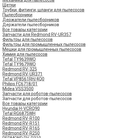
Механика для пылесосов
Щетки
Трубки, фитинги, шланги для пылесосов
Пылесборники
Держатели пылесборников
Держатели пылесборников
Все товары категории
Запчасти для Redmond RV-UR357
Фильтры для пылесосов
Фильтры для промышленных пылесосов
Мешки для промышленных пылесосов
Химия для пылесосов
Tefal TY9639WO
Tefal TY9679WO
Redmond RV-325
Redmond RV-UR371
Tefal VP8561RH/4Q0
Philips FC6718/01
Midea VSS3500
Запчасти для роботов-пылесосов
Запчасти для роботов-пылесосов
Все товары категории
Hyundai H-VCRQ90
Tefal RG6875WH
Redmond RV-R100
Redmond RV-R151
Redmond RV-R165
Redmond RV-R250