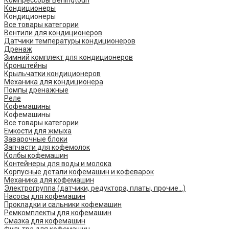
Компрессоры Berlingtoun
Кондиционеры
Кондиционеры
Все товары категории
Вентили для кондиционеров
Датчики температуры кондиционеров
Дренаж
Зимний комплект для кондиционеров
Кронштейны
Крыльчатки кондиционеров
Механика для кондиционера
Помпы дренажные
Реле
Кофемашины
Кофемашины
Все товары категории
Емкости для жмыха
Заварочные блоки
Запчасти для кофемолок
Колбы кофемашин
Контейнеры для воды и молока
Корпусные детали кофемашин и кофеварок
Механика для кофемашин
Электрогруппа (датчики, редуктора, платы, прочие...)
Насосы для кофемашин
Прокладки и сальники кофемашин
Ремкомплекты для кофемашин
Смазка для кофемашин