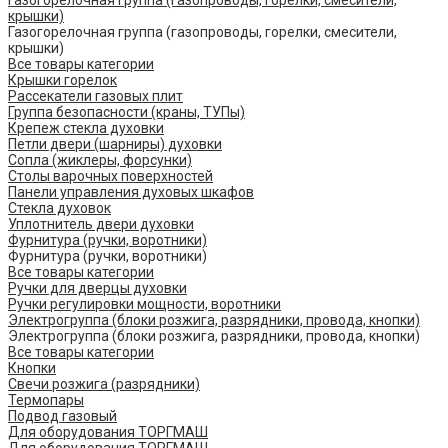
Газогорелочная группа (газопроводы, горелки, смесители,
крышки)
Газогорелочная группа (газопроводы, горелки, смесители,
крышки)
Все товары категории
Крышки горелок
Рассекатели газовых плит
Группа безопасности (краны, ТУПы)
Крепеж стекла духовки
Петли двери (шарниры) духовки
Сопла (жиклеры, форсунки)
Столы варочных поверхностей
Панели управления духовых шкафов
Стекла духовок
Уплотнитель двери духовки
Фурнитура (ручки, воротники)
Фурнитура (ручки, воротники)
Все товары категории
Ручки для дверцы духовки
Ручки регулировки мощности, воротники
Электрогруппа (блоки розжига, разрядники, провода, кнопки)
Электрогруппа (блоки розжига, разрядники, провода, кнопки)
Все товары категории
Кнопки
Свечи розжига (разрядники)
Термопары
Подвод газовый
Для оборудования ТОРГМАШ