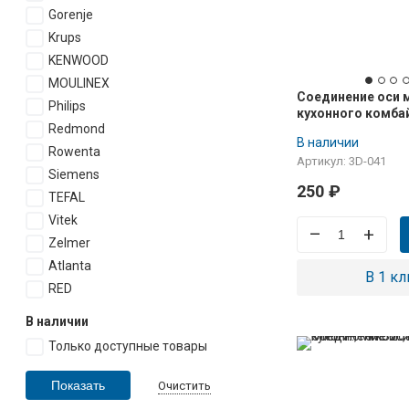
Gorenje
Krups
KENWOOD
MOULINEX
Соединение оси 
Philips
кухонного комба
Redmond
MMB1.., MMB2.. з
В наличии
Rowenta
Артикул: 3D-041
Siemens
250
₽
TEFAL
Vitek
–
+
Zelmer
Atlanta
В 1 кл
RED
В наличии
Только доступные товары
Очистить