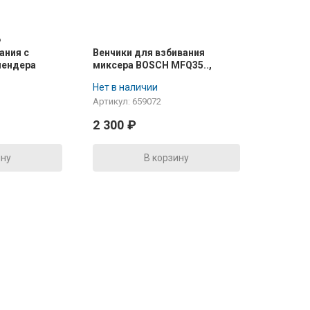
ания с
Венчики для взбивания
лендера
миксера BOSCH MFQ35..,
M6.., белый
MFQ36.. (2шт)
Нет в наличии
Артикул: 659072
2 300
₽
ину
В корзину