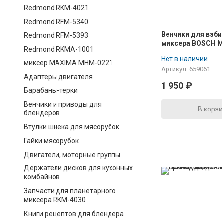
Redmond RKM-4021
Redmond RFM-5340
Венчики для взб
Redmond RFM-5393
миксера BOSCH M
Redmond RKMA-1001
MFQ3.. (2шт) 006
Нет в наличии
миксер MAXIMA MHM-0221
Артикул: 659061
Адаптеры двигателя
1 950
₽
Барабаны-терки
Венчики и приводы для
В корз
блендеров
Втулки шнека для мясорубок
Гайки мясорубок
Двигатели, моторные группы
Держатели дисков для кухонных
комбайнов
Запчасти для планетарного
миксера RKM-4030
Книги рецептов для блендера