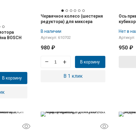
Червячное колесо (шестерня
Ось при
редуктора) для миксера
кубикор
BOSCH (комплект 2шт)
комбайн
В наличии
Нет в н
мотора
00610702
йна BOSCH
Артикул: 610702
Артикул:
ам. 00423561
980
₽
950
₽
–
+
В корзину
В 1 клик
В корзину
ик