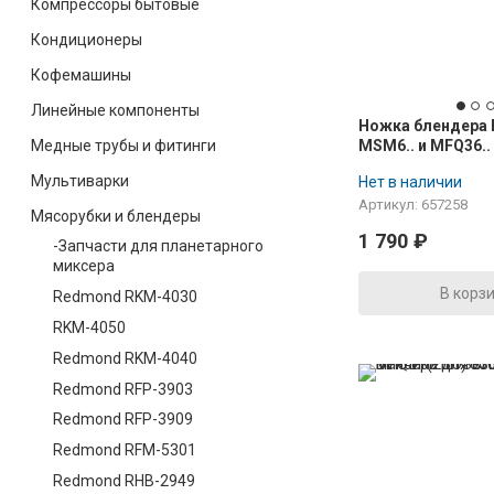
Компрессоры бытовые
Кондиционеры
Кофемашины
Линейные компоненты
Ножка блендера
Медные трубы и фитинги
MSM6.. и MFQ36..
+ белый)
Мультиварки
Нет в наличии
Артикул: 657258
Мясорубки и блендеры
1 790
₽
-Запчасти для планетарного
миксера
В корз
Redmond RKM-4030
RKM-4050
Redmond RKM-4040
Redmond RFP-3903
Redmond RFP-3909
Redmond RFM-5301
Redmond RHB-2949