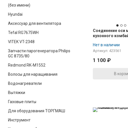
(без имени)
Hyundai
Аксессуар для вентилятора
Соединение оси 
Tefal RG7675WH
кухонного комба
MMB1.., MMB2.., 
VITEK VT-2348
Нет в наличии
Запчасти парогенератора Philips
Артикул: 423561
GC 8735/80
1 100
₽
Redmond RK-M1552
В корз
Волосы для наращивания
Водонагреватели
Вытяжки
Газовые плиты
Для оборудования ТОРГМАШ
Инструмент