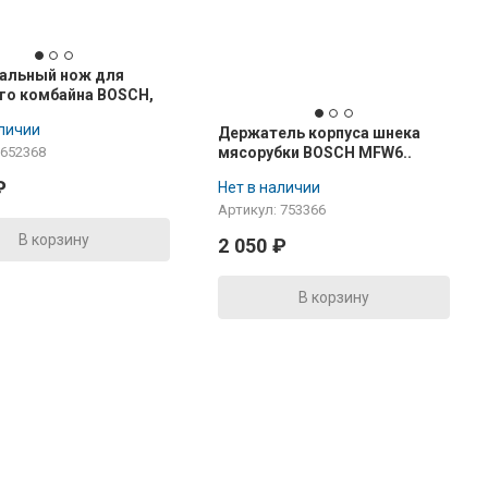
альный нож для
го комбайна BOSCH,
.
аличии
Держатель корпуса шнека
мясорубки BOSCH MFW6..
 652368
₽
Нет в наличии
Артикул: 753366
В корзину
2 050
₽
В корзину