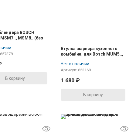
блендера BOSCH
 MSM7.., MSM8.. (без
ра) 00657378
аличии
Втулка шарнира кухонного
комбайна, для Bosch MUM5..,
 657378
00653168
₽
Нет в наличии
Артикул: 653168
В корзину
1 680
₽
В корзину