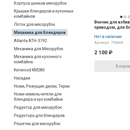
Корпуса шнеков мясорубок
Крышки блендеров и кухонных
комбайнов
Венчик для взбив
Лоток для мясорубок
приводом, для б
Механика для Блендеров
BOSCH MSM5.. MS
Нет в наличии
Atlanta ATH-3192
Артикул: 750664
Механика для Мясорубок
2 100
₽
Механика для кухонного
комбайна
В корз
Kenwood KM280
Насадки
Ножи, Режущие диски, Терки
Ножи-измельчители для
блендера и кух.комбайна
Редуктор для мясорубок
Редуктора для блендеров
Решетки для мясорубок