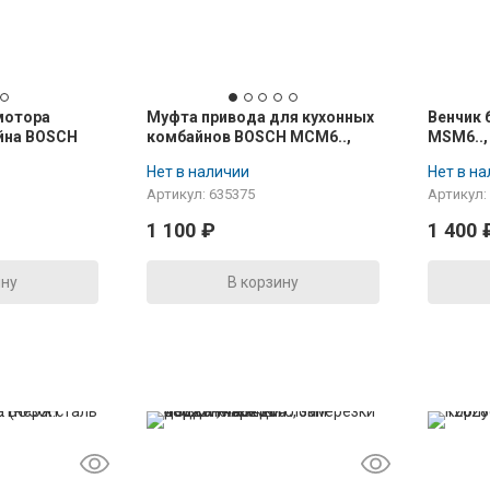
мотора
Муфта привода для кухонных
Венчик 
йна BOSCH
комбайнов BOSCH MCM6..,
MSM6..,
MCM4..
MK8.. (черная)
редукто
Нет в наличии
Нет в н
Артикул: 635375
Артикул:
1 100
₽
1 400
ину
В корзину