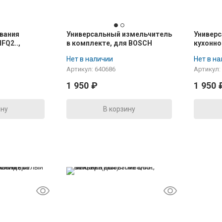
ивания
Универсальный измельчитель
Универс
FQ2..,
в комплекте, для BOSCH
кухонно
59061
MSM6B..
MCM55.
Нет в наличии
Нет в н
Артикул: 640686
Артикул:
1 950
₽
1 950
ину
В корзину