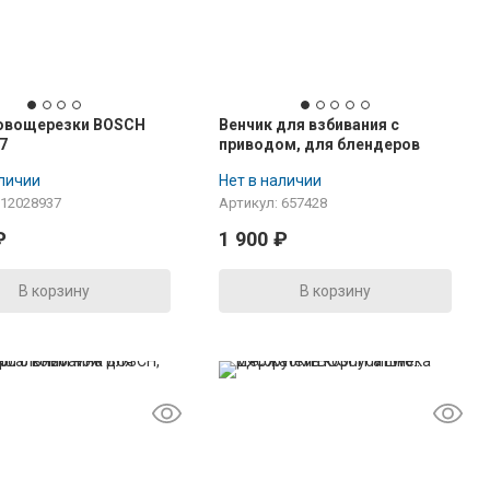
 овощерезки BOSCH
Венчик для взбивания с
7
приводом, для блендеров
BOSCH MSM67.., черный
аличии
Нет в наличии
 12028937
Артикул: 657428
₽
1 900
₽
В корзину
В корзину