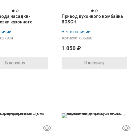
вода насадки-
Привод кухонного комбайна
езки кухонного
BOSCH
а BOSCH MCM68...
аличии
Нет в наличии
 627934
Артикул: 606886
1 050
₽
В корзину
В корзину