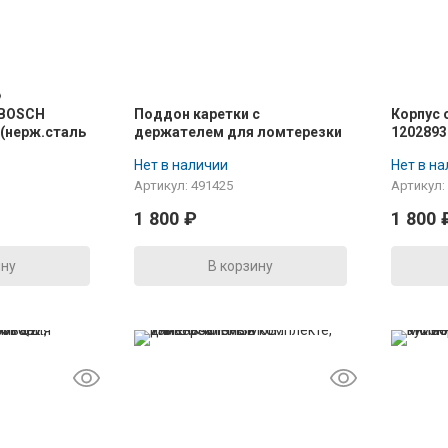
 BOSCH
Поддон каретки с
Корпус
 (нерж.сталь
держателем для ломтерезки
1202893
BOSCH MAS4200.., зам.
Нет в наличии
Нет в н
488237, 488239
Артикул: 491425
Артикул:
1 800
₽
1 800
ину
В корзину