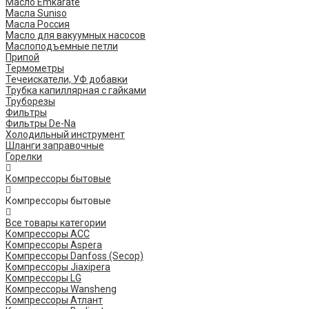
Масло Emkarate
Масла Suniso
Масла Россия
Масло для вакуумных насосов
Маслоподъемные петли
Припой
Термометры
Течеискатели, УФ добавки
Трубка капиллярная с гайками
Труборезы
Фильтры
Фильтры De-Na
Холодильный инструмент
Шланги заправочные
Горелки
Компрессоры бытовые
Компрессоры бытовые
Все товары категории
Компрессоры ACC
Компрессоры Aspera
Компрессоры Danfoss (Secop)
Компрессоры Jiaxipera
Компрессоры LG
Компрессоры Wansheng
Компрессоры Атлант