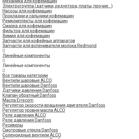
Механика для кофемашин
Электрогруппа (датчики, редуктора, платы, прочие...)
Насосы для кофемашин
Прокладки и сальники кофемашин
Ремкомплекты для кофемашин
Смазка для кофемашин
Фильтра для кофемашин
Химия для кофемашин
Запчасти для кофейных аппаратов
Запчасти для вспенивателя молока Redmond
Линейные компоненты
Линейные компоненты
Все товары категории
Вентили шаровые ALCO
Вентили шаровые Danfoss
Датчики давления Danfoss
Клапан обратный Danfoss
Масла Errecom
Регулятор скорости вращения двигателя Danfoss
Регулятор уровня масла ALCO
Реле давления ALCO
Реле давления Danfoss
Ресиверы
Смотровые стекла Danfoss
Соленоидные вентили ALCO