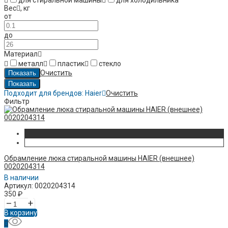
для стиральной машины
для холодильника
Вес
,
кг
от
до
Материал
металл
пластик
стекло
Очистить
Подходит для брендов:
Haier
Очистить
Фильтр
Обрамление люка стиральной машины HAIER (внешнее)
0020204314
В наличии
Артикул: 0020204314
350
₽
–
+
В корзину