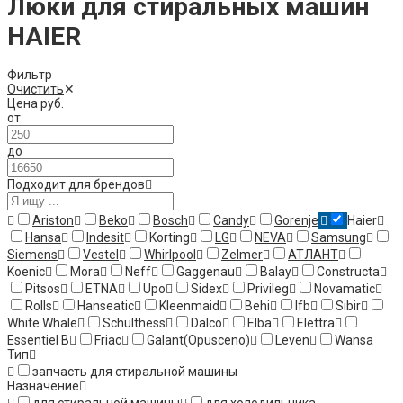
Люки для стиральных машин
HAIER
Фильтр
Очистить
✕
Цена
руб.
от
до
Подходит для брендов
Ariston
Beko
Bosch
Candy
Gorenje
Haier
Hansa
Indesit
Korting
LG
NEVA
Samsung
Siemens
Vestel
Whirlpool
Zelmer
АТЛАНТ
Koenic
Mora
Neff
Gaggenau
Balay
Constructa
Pitsos
ETNA
Upo
Sidex
Privileg
Novamatic
Rolls
Hanseatic
Kleenmaid
Behi
Ifb
Sibir
White Whale
Schulthess
Dalco
Elba
Elettra
Essentiel B
Friac
Galant(Opusceno)
Leven
Wansa
Тип
запчасть для стиральной машины
Назначение