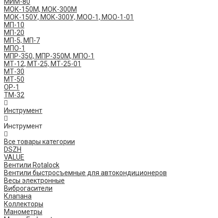
МИМ-80
МОК-150М, МОК-300М
МОК-150У, МОК-300У, МОО-1, МОО-1-01
МП-10
МП-20
МП-5, МП-7
МПО-1
МПР-350, МПР-350М, МПО-1
МТ-12, МТ-25, МТ-25-01
МТ-30
МТ-50
ОР-1
ТМ-32
Инструмент
Инструмент
Все товары категории
DSZH
VALUE
Вентили Rotalock
Вентили быстросъемные для автокондиционеров
Весы электронные
Виброгасители
Клапана
Коллекторы
Манометры