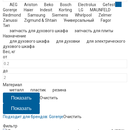
AEG
Ariston
Beko
Bosch
Electrolux
Gefest
Gorenje
Haier
Indesit
Korting
LG
MAUNFELD
Redmond
Samsung
Siemens
Whirlpool
Zelmer
Zanussi
Zigmund & Shtain
Универсальный
Fagor
Тип
запчасть для духового шкафа
запчасть для плиты
Назначение
для духового шкафа
для духовки
для электрического
духового шкафа
Вес
,
кг
от
до
Материал
металл
пластик
резина
Очистить
Подходит для брендов:
Gorenje
Очистить
Фильтр