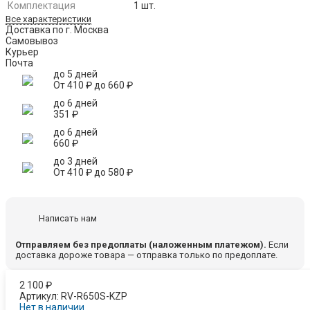
Комплектация
1 шт.
Все характеристики
Доставка по г. Москва
Самовывоз
Курьер
Почта
до 5 дней
От
410
₽
до
660
₽
до 6 дней
351
₽
до 6 дней
660
₽
до 3 дней
От
410
₽
до
580
₽
Написать нам
Отправляем без предоплаты (наложенным платежом).
Если
доставка дороже товара — отправка только по предоплате.
2 100
₽
Артикул:
RV-R650S-KZP
Нет в наличии