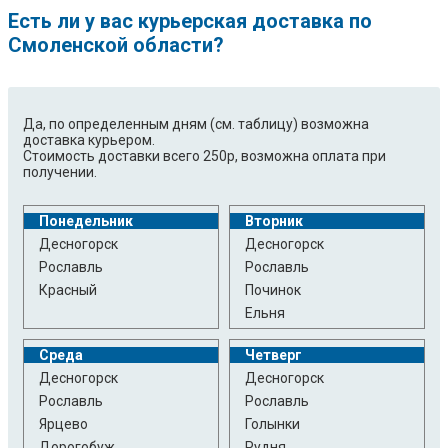
Есть ли у вас курьерская доставка по
Смоленской области?
Да, по определенным дням (см. таблицу) возможна
доставка курьером.
Стоимость доставки всего 250р, возможна оплата при
получении.
Понедельник
Вторник
Десногорск
Десногорск
Рославль
Рославль
Красный
Починок
Ельня
Среда
Четверг
Десногорск
Десногорск
Рославль
Рославль
Ярцево
Голынки
Дорогобуж
Рудня