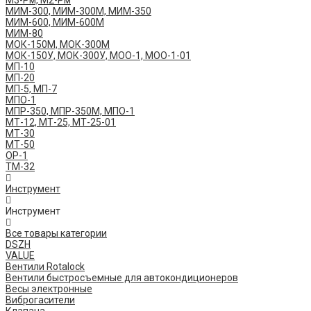
М3-Рм, М2-Рм
МИМ-300, МИМ-300М, МИМ-350
МИМ-600, МИМ-600М
МИМ-80
МОК-150М, МОК-300М
МОК-150У, МОК-300У, МОО-1, МОО-1-01
МП-10
МП-20
МП-5, МП-7
МПО-1
МПР-350, МПР-350М, МПО-1
МТ-12, МТ-25, МТ-25-01
МТ-30
МТ-50
ОР-1
ТМ-32
Инструмент
Инструмент
Все товары категории
DSZH
VALUE
Вентили Rotalock
Вентили быстросъемные для автокондиционеров
Весы электронные
Виброгасители