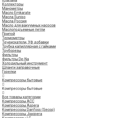
Клапана
Коллекторы
Манометры
Масло Emkarate
Масла Suniso
Масла Россия
Масло для вакуумных насосов
Маслоподъемные петли
Припой
Термометры
Течеискатели, УФ добавки
Трубка капиллярная с гайками
Труборезы
Фильтры
Фильтры De-Na
Холодильный инструмент
Шланги заправочные
Горелки
Компрессоры бытовые
Компрессоры бытовые
Все товары категории
Компрессоры ACC
Компрессоры Aspera
Компрессоры Danfoss (Secop)
Компрессоры Jiaxipera