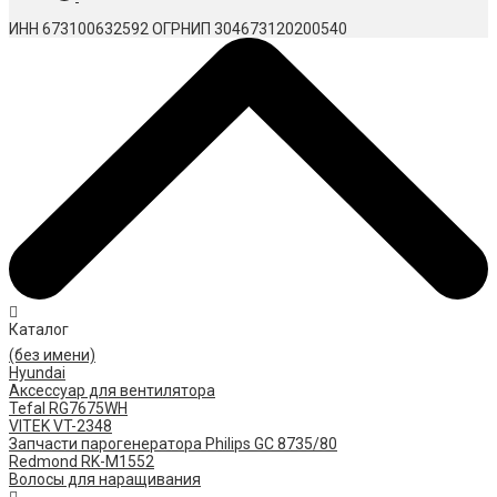
ИНН 673100632592
ОГРНИП 304673120200540
Каталог
(без имени)
Hyundai
Аксессуар для вентилятора
Tefal RG7675WH
VITEK VT-2348
Запчасти парогенератора Philips GC 8735/80
Redmond RK-M1552
Волосы для наращивания