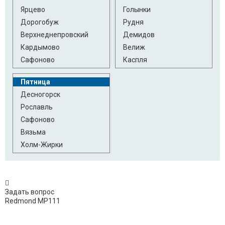
Ярцево
Голынки
Дорогобуж
Рудня
Верхнеднепровский
Демидов
Кардымово
Велиж
Сафоново
Каспля
Пятница
Десногорск
Рославль
Сафоново
Вязьма
Холм-Жирки
Задать вопрос
Redmond MP111