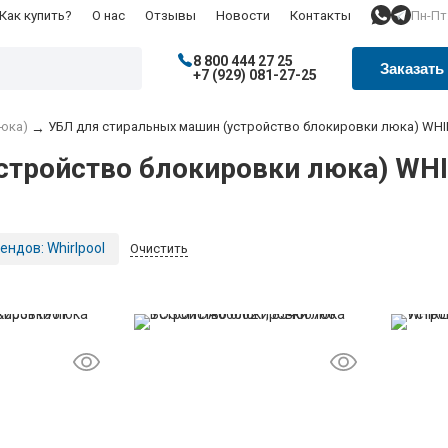
Пн-Пт:
Как купить?
О нас
Отзывы
Новости
Контакты
8 800 444 27 25
Заказать
+7 (929) 081-27-25
юка)
УБЛ для стиральных машин (устройство блокировки люка) WH
→
стройство блокировки люка) WH
ендов:
Whirlpool
Очистить