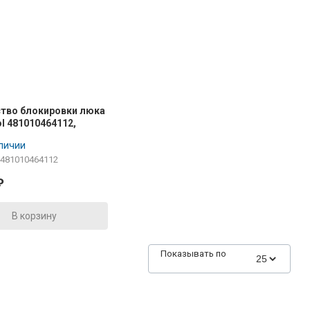
тво блокировки люка
ol 481010464112,
638
аличии
 481010464112
₽
В корзину
Показывать по