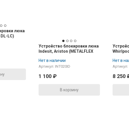
ировки люка
 DL-LC)
8058043,
Устройство блокировки люка
Устройс
Indesit, Ariston (METALFLEX
Whirlpo
ZV449E2) 488000309745,
C00316
Нет в наличии
Нет в н
C00309745, C00628818
Артикул: INT020ID
Артикул:
ину
1 100
₽
8 250
В корзину