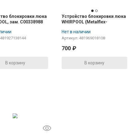
тво блокировки люка
Устройство блокировки люка
OL, зам. C00338988
WHIRPOOL (Metalflex-
ZV445T4) С00318310,
аличии
Нет в наличии
481969018123
 481927138144
Артикул: 481969018108
700
₽
В корзину
В корзину