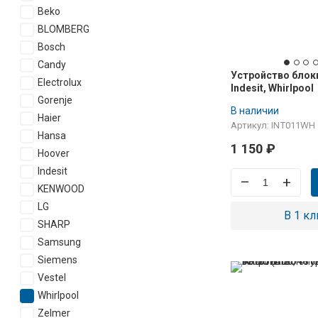
Beko
BLOMBERG
Bosch
Candy
Устройство блок
Electrolux
Indesit, Whirlpool
Gorenje
481227138373, 48
В наличии
C00311961
Haier
Артикул: INT011WH
Hansa
1 150
₽
Hoover
Indesit
–
+
KENWOOD
LG
В 1 кл
SHARP
Samsung
Siemens
Vestel
Whirlpool
Zelmer