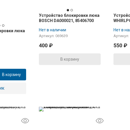
Устройство блокировки люка
Устройс
BOSCH DA000021, 85406700
WHIRLPO
Нет в наличии
Нет в н
ировки люка
Артикул: 069639
Артикул:
1227138519,
400
₽
550
₽
В корзину
В корзину
ик