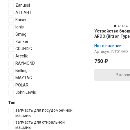
Zanussi
АТЛАНТ
Kaiser
Ignis
Устройство блок
Smeg
ARDO (Bitron Type
651016770, 48122
Zanker
Нет в наличии
INT001AD
GRUNDIG
Артикул: INT014AD
Arçelik
750
₽
RAYMOND
Belling
В корз
MAYTAG
POLAR
John Lewis
Тип
запчасть для посудомоечной
машины
запчасть для стиральной
машины